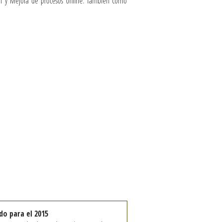
agen y Mejora de procesos online. También como
o para el 2015