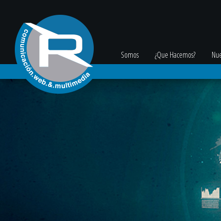
Somos
¿Que Hacemos?
Nue